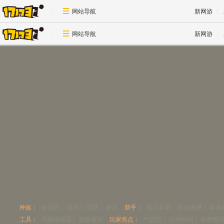
网站导航
新网游
网站导航
新网游
种族：
哈里兰
|
精灵
|
诺亚
|
兽灵
新手：
新人必看
|
职业选择
|
基本
工具：
天赋模拟器
|
职业查询
玩家焦点：
**品质
|
公测时间
|
收费模