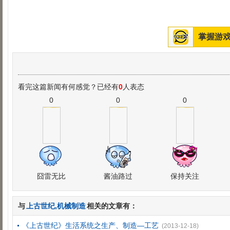
掌握游戏
看完这篇新闻有何感觉？已经有
0
人表态
0
0
0
囧雷无比
酱油路过
保持关注
与
上古世纪,机械制造
相关的文章有：
《上古世纪》生活系统之生产、制造―工艺
(2013-12-18)