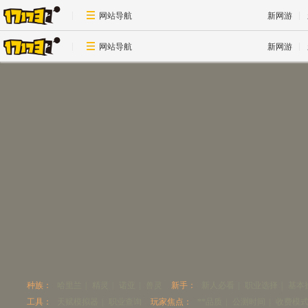
网站导航
新网游
网站导航
新网游
种族：
哈里兰
|
精灵
|
诺亚
|
兽灵
新手：
新人必看
|
职业选择
|
基本
工具：
天赋模拟器
|
职业查询
玩家焦点：
**品质
|
公测时间
|
收费模